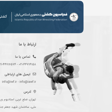
کشت
ارتباط با ما
تماس با ما
021-44714158 - 021-44716574 - 021-44714489
ایمیل های ارتباطی
info@iwf.ir - info@iawf.ir
آدرس
تهران، ضلع غربی استادیوم ورز
ملی، ساختمان شهید جعفر جن