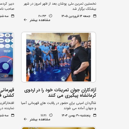
نخستین تمرین ملی پوشان بعد از ظهر امروز در شهر
دبیر: کردس
بیشکک برگزار شد
صاحب نام 
جمعه ۱۴ فروردین ۱۴۰۵
20:43
سه شنبه ۵ اسفند 
مشاهده بیشتر
آزادکاران جوان تمرینات خود را در اردوی
قهرمانی
کرمانشاه پیگیری می کنند
کشتی فر
شاگردان امینی برای حضور در رقابت های قهرمانی آسیا
افتخارآفری
و جهان آماده می شوند
نماینده در 3 وزن
پنجشنبه ۳۰ بهمن ۱۴۰۴
11:21
سه شنبه ۲۱ بهمن 
مشاهده بیشتر