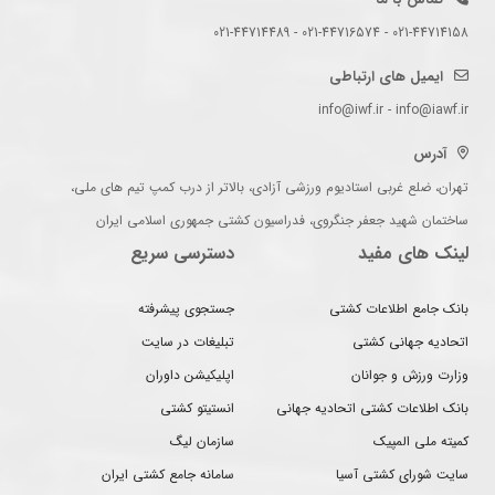
021-44714158 - 021-44716574 - 021-44714489
ایمیل های ارتباطی
info@iwf.ir - info@iawf.ir
آدرس
تهران، ضلع غربی استادیوم ورزشی آزادی، بالاتر از درب کمپ تیم های ملی،
ساختمان شهید جعفر جنگروی، فدراسیون کشتی جمهوری اسلامی ایران
لینک های مفید
دسترسی سریع
بانک جامع اطلاعات کشتی
جستجوی پیشرفته
اتحادیه جهانی کشتی
تبلیغات در سایت
وزارت ورزش و جوانان
اپلیکیشن داوران
بانک اطلاعات کشتی اتحادیه جهانی
انستیتو کشتی
کمیته ملی المپیک
سازمان لیگ
سایت شورای کشتی آسیا
سامانه جامع کشتی ایران