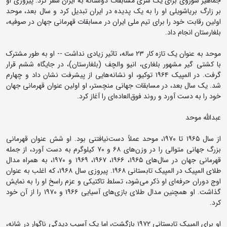
جماهیر شوروی برای یک سری مسابقات دوستانه به ایران سفر کرد. پیروزی او
بر زارگ بریاشویلی او را به یک پدیده در ایران تبدیل کرد و سال بعد، موحد
اولین رقابت خود را برای تیم ملی ایران در مسابقات قهرمانی جهان در صوفیه،
بلغارستان انجام داد.
موحد به عنوان یک تازه کار ۲۳ ساله، تاثیر زیادی نداشت -- او به طور مشترک
با کشتی گیر مشهور بلغاری، انیو والچف (بلغارستان)، در جایگاه ششم قرار
گرفت. در المپیک ۱۹۶۴ توکیو، او نشانه‌هایی از پیشرفت نشان داد و چهارم
شد. یک سال بعد، در مسابقات جهانی منچستر، او اولین عنوان قهرمانی جهان
خود را به دست آورد و روند فوق‌العاده‌ای را آغاز کرد.
عبدالله موحد
از سال ۱۹۶۵ تا ۱۹۷۰، موحد عملاً دست‌نیافتنی بود. او شش عنوان قهرمانی
بزرگ جهانی متوالی را در وزن‌های ۶۸ و ۷۰ کیلوگرم به دست آورد، از جمله
قهرمانی جهان در سال‌های ۱۹۶۵، ۱۹۶۶، ۱۹۶۷، ۱۹۶۹ و ۱۹۷۰، به همراه مدال
طلای المپیک در المپیک تابستانی ۱۹۶۸. پیروزی سال ۱۹۶۸، که اغلب به عنوان
اوج دوران حرفه‌ای او ذکر می‌شود، تسلط تاکتیکی و عزم راسخ او را به نمایش
گذاشت. او همچنین مدال طلای بازی‌های آسیایی ۱۹۶۶ و ۱۹۷۰ را از آن خود
کرد.
او برای المپیک تابستانی ۱۹۷۲ بازگشت، اما یک آسیب دیدگی ناگوار در شانه،