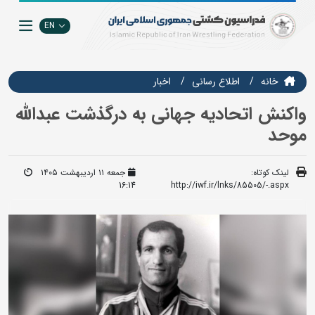
EN
خانه
اطلاع رسانی
اخبار
واکنش اتحادیه جهانی به درگذشت عبدالله
موحد
لینک کوتاه:
جمعه ۱۱ اردیبهشت ۱۴۰۵
16:14
http://iwf.ir/lnks/85505/-.aspx