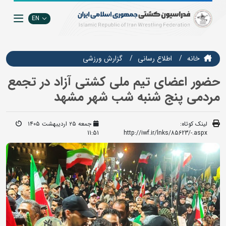
EN
خانه
اطلاع رسانی
گزارش ورزشی
حضور اعضای تیم ملی کشتی آزاد در تجمع
مردمی پنج شنبه شب شهر مشهد
لینک کوتاه:
جمعه ۲۵ اردیبهشت ۱۴۰۵
11:51
http://iwf.ir/lnks/85623/-.aspx