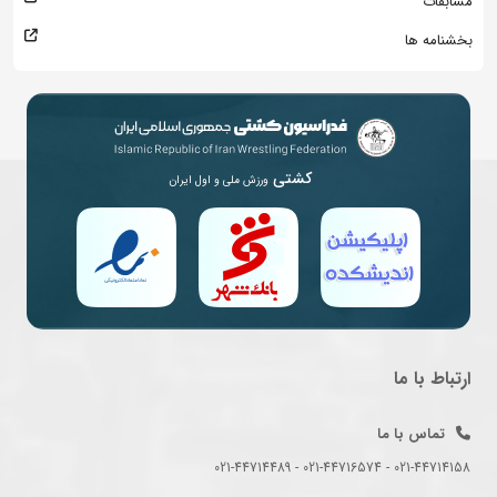
مسابقات
بخشنامه ها
کشتی
ورزش ملی و اول ایران
ارتباط با ما
تماس با ما
021-44714158 - 021-44716574 - 021-44714489