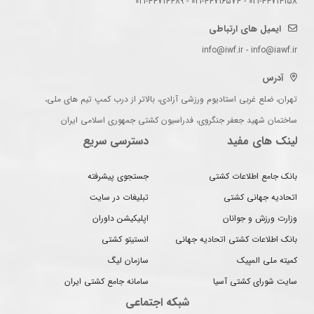
021-44714158 - 021-44716574 - 021-44714489
ایمیل های ارتباطی
info@iwf.ir - info@iawf.ir
آدرس
تهران، ضلع غربی استادیوم ورزشی آزادی، بالاتر از درب کمپ تیم های ملی،
ساختمان شهید جعفر جنگروی، فدراسیون کشتی جمهوری اسلامی ایران
لینک های مفید
دسترسی سریع
بانک جامع اطلاعات کشتی
جستجوی پیشرفته
اتحادیه جهانی کشتی
تبلیغات در سایت
وزارت ورزش و جوانان
اپلیکیشن داوران
بانک اطلاعات کشتی اتحادیه جهانی
انستیتو کشتی
کمیته ملی المپیک
سازمان لیگ
سایت شورای کشتی آسیا
سامانه جامع کشتی ایران
شبکه اجتماعی