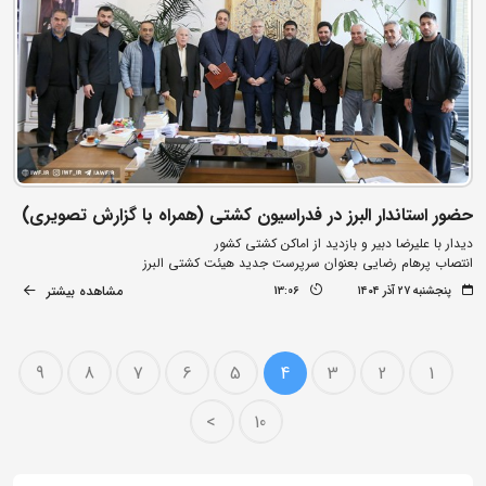
حضور استاندار البرز در فدراسیون کشتی (همراه با گزارش تصویری)
دیدار با علیرضا دبیر و بازدید از اماکن کشتی کشور
انتصاب پرهام رضایی بعنوان سرپرست جدید هیئت کشتی البرز
مشاهده بیشتر
پنجشنبه ۲۷ آذر ۱۴۰۴
13:06
9
8
7
6
5
4
3
2
1
>
10