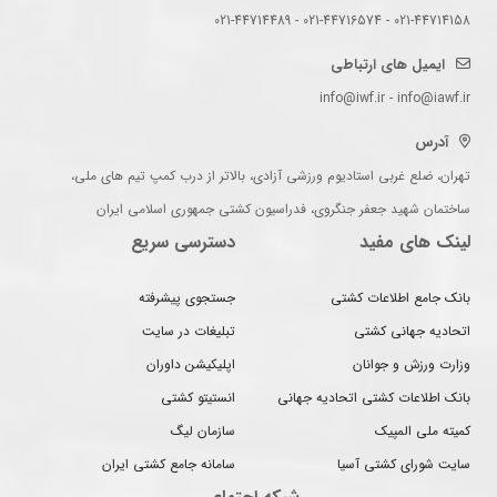
021-44714158 - 021-44716574 - 021-44714489
ایمیل های ارتباطی
info@iwf.ir - info@iawf.ir
آدرس
تهران، ضلع غربی استادیوم ورزشی آزادی، بالاتر از درب کمپ تیم های ملی،
ساختمان شهید جعفر جنگروی، فدراسیون کشتی جمهوری اسلامی ایران
لینک های مفید
دسترسی سریع
بانک جامع اطلاعات کشتی
جستجوی پیشرفته
اتحادیه جهانی کشتی
تبلیغات در سایت
وزارت ورزش و جوانان
اپلیکیشن داوران
بانک اطلاعات کشتی اتحادیه جهانی
انستیتو کشتی
کمیته ملی المپیک
سازمان لیگ
سایت شورای کشتی آسیا
سامانه جامع کشتی ایران