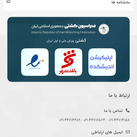
بخشنامه ها
کشتی
ورزش ملی و اول ایران
ارتباط با ما
تماس با ما
021-44714158 - 021-44716574 - 021-44714489
ایمیل های ارتباطی