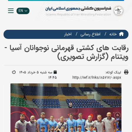
EN
خانه
اطلاع رسانی
اخبار
رقابت های کشتی قهرمانی نوجوانان آسیا -
ویتنام (گزارش تصویری)
لینک کوتاه:
سه شنبه ۵ خرداد ۱۴۰۵
14:45
http://iwf.ir/lnks/85717/-.aspx