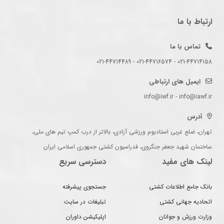
ارتباط با ما
تماس با ما
021-44714158 - 021-44716574 - 021-44714489
ایمیل های ارتباطی
info@iwf.ir - info@iawf.ir
آدرس
تهران، ضلع غربی استادیوم ورزشی آزادی، بالاتر از درب کمپ تیم های ملی،
ساختمان شهید جعفر جنگروی، فدراسیون کشتی جمهوری اسلامی ایران
لینک های مفید
دسترسی سریع
بانک جامع اطلاعات کشتی
جستجوی پیشرفته
اتحادیه جهانی کشتی
تبلیغات در سایت
وزارت ورزش و جوانان
اپلیکیشن داوران