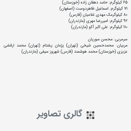
65 کیلوگرم: حامد دهقان زاده (خوزستان)
71 کیلوگرم: اسماعیل ظاهردوست (اصفهان)
80 کیلوگرمک مهدی غلامیان (فارس)
92 کیلوگرم: امیررضا مهری (مازندران)
110 کیلوگرم: علی اکبر آکو (مازندران)
سرمربی: محسن سوریان
مربیان: محمدحسین شیخی (تهران) پژمان پشتام (تهران) محمد ارقشی
عزیزی (خوزستان) محمد هوشمند (فارس) شهروز سیفی (مازندران)
گالری تصاویر