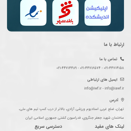
ارتباط با ما
تماس با ما
021-44714158 - 021-44716574 - 021-44714489
ایمیل های ارتباطی
info@iwf.ir - info@iawf.ir
آدرس
تهران، ضلع غربی استادیوم ورزشی آزادی، بالاتر از درب کمپ تیم های ملی،
ساختمان شهید جعفر جنگروی، فدراسیون کشتی جمهوری اسلامی ایران
لینک های مفید
دسترسی سریع