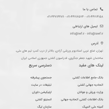
تماس با ما
021-44714158 - 021-44716574 - 021-44714489
ایمیل های ارتباطی
info@iwf.ir - info@iawf.ir
آدرس
تهران، ضلع غربی استادیوم ورزشی آزادی، بالاتر از درب کمپ تیم های ملی،
ساختمان شهید جعفر جنگروی، فدراسیون کشتی جمهوری اسلامی ایران
لینک های مفید
دسترسی سریع
بانک جامع اطلاعات کشتی
جستجوی پیشرفته
اتحادیه جهانی کشتی
تبلیغات در سایت
وزارت ورزش و جوانان
اپلیکیشن داوران
بانک اطلاعات کشتی اتحادیه جهانی
انستیتو کشتی
کمیته ملی المپیک
سازمان لیگ