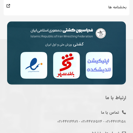
بخشنامه ها
کشتی
ورزش ملی و اول ایران
ارتباط با ما
تماس با ما
021-44714158 - 021-44716574 - 021-44714489