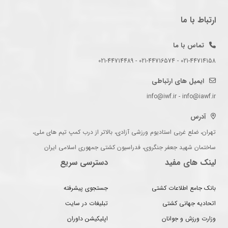
ارتباط با ما
تماس با ما
021-44714158 - 021-44716574 - 021-44714489
ایمیل های ارتباطی
info@iwf.ir - info@iawf.ir
آدرس
تهران، ضلع غربی استادیوم ورزشی آزادی، بالاتر از درب کمپ تیم های ملی،
ساختمان شهید جعفر جنگروی، فدراسیون کشتی جمهوری اسلامی ایران
لینک های مفید
دسترسی سریع
بانک جامع اطلاعات کشتی
جستجوی پیشرفته
اتحادیه جهانی کشتی
تبلیغات در سایت
وزارت ورزش و جوانان
اپلیکیشن داوران