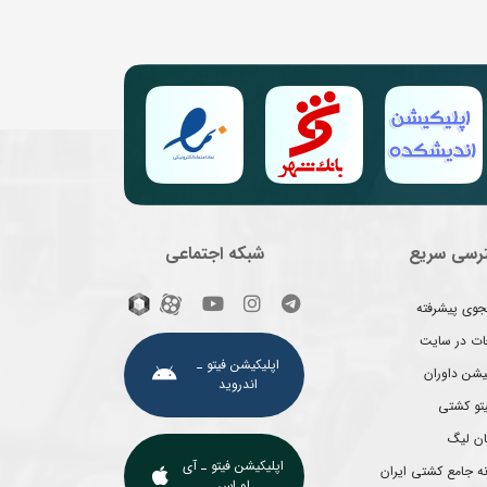
رسی سریع
شبکه اجتماعی
وی پیشرفته
غات در سایت
اپلیکیشن فیتو ـ
یشن داوران
اندروید
یتو کشتی
ان لیگ
اپلیکیشن فیتو ـ آی
ه جامع کشتی ایران
او اس