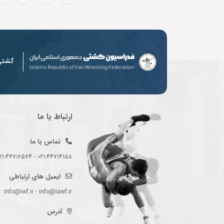
کشت
ارتباط با ما
تماس با ما
021-44714158 - 021-44716574 - 021-44714489
ایمیل های ارتباطی
info@iwf.ir - info@iawf.ir
آدرس