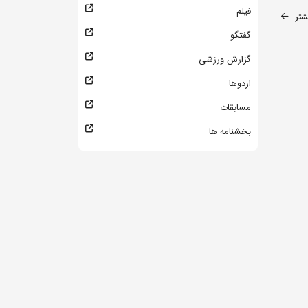
فیلم
شتر
گفتگو
گزارش ورزشی
اردوها
مسابقات
بخشنامه ها