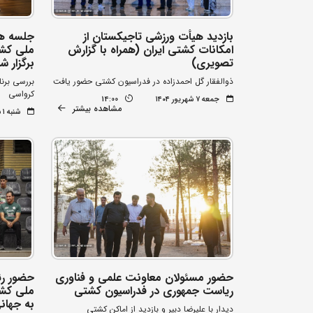
بازدید هیأت ورزشی تاجیکستان از
جلسه هم
امکانات کشتی ایران (همراه با گزارش
ملی کشت
تصویری)
برگزار 
ذوالفقار گل احمدزاده در فدراسیون کشتی حضور یافت
بررسی برن
کرواسی
جمعه ۷ شهریور ۱۴۰۴
14:00
مشاهده بیشتر
شنبه ۱ شهریور ۱۴۰۴
حضور مسئولان معاونت علمی و فناوری
حضور رئ
ریاست جمهوری در فدراسیون کشتی
ملی کشت
به جهانی
دیدار با علیرضا دبیر و بازدید از اماکن کشتی