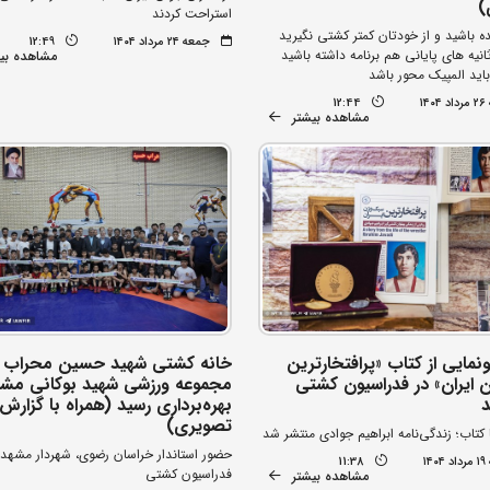
)
استراحت کردند
ده باشید و از خودتان کمتر کشتی نگیرید
جمعه ۲۴ مرداد ۱۴۰۴
12:49
ثانیه های پایانی هم برنامه داشته باشید
مشاهده بی
اید المپیک محور باشد
۱۴
12:44
مشاهده بیشتر
نمایی از کتاب «پرافتخارترین
خانه کشتی شهید حسین محراب 
 ایران» در فدراسیون کشتی
مجموعه ورزشی شهید بوکانی مشه
د
بهره‌برداری رسید (همراه با گزارش
تصویری)
کتاب؛ زندگی‌نامه ابراهیم جوادی منتشر شد
حضور استاندار خراسان رضوی، شهردار مشهد
۱۴
11:38
فدراسیون کشتی
مشاهده بیشتر