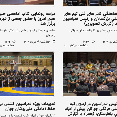
اهنگی کادر های فنی تیم های
مراسم رونمایی کتاب امامعلی حبی
ی بزرگسالان و رئیس فدراسیون
صبح امروز با حضور جمعی از قهرم
شد (گزارش تصویری)
برگزار شد
امه های پیش رو تا رقابت های جهانی
سایه ی درختان گردو، روایتی از زندگی قهرما
و جهان
10:30
چهارشنبه ۲۹ مرداد ۱۴۰۴
11:21
مشاهده بیشتر
مشاهده بی
یس فدراسیون در اردوی تیم
تمهیدات ویژه فدراسیون کشتی بر
ی فرنگی جوانان پیش از اعزام
حفظ آمادگی ملی‌پوشان جوان
 بلغارستان؛ (همراه با گزارش
آزادکاران جوان ایران شب گذشته را در هتلی 