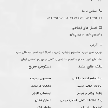
تماس با ما
021-44714158 - 021-44716574 - 021-44714489
ایمیل های ارتباطی
info@iwf.ir - info@iawf.ir
آدرس
تهران، ضلع غربی استادیوم ورزشی آزادی، بالاتر از درب کمپ تیم های ملی،
ساختمان شهید جعفر جنگروی، فدراسیون کشتی جمهوری اسلامی ایران
لینک های مفید
دسترسی سریع
بانک جامع اطلاعات کشتی
جستجوی پیشرفته
اتحادیه جهانی کشتی
تبلیغات در سایت
وزارت ورزش و جوانان
اپلیکیشن داوران
بانک اطلاعات کشتی اتحادیه جهانی
انستیتو کشتی
کمیته ملی المپیک
سازمان لیگ