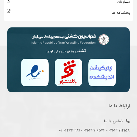
مسابقات
بخشنامه ها
کشتی
ورزش ملی و اول ایران
ارتباط با ما
تماس با ما
021-44714158 - 021-44716574 - 021-44714489