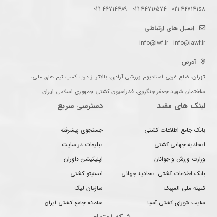
021-44714158 - 021-44716574 - 021-44714489
ایمیل های ارتباطی
info@iwf.ir - info@iawf.ir
آدرس
تهران، ضلع غربی استادیوم ورزشی آزادی، بالاتر از درب کمپ تیم های ملی،
ساختمان شهید جعفر جنگروی، فدراسیون کشتی جمهوری اسلامی ایران
لینک های مفید
دسترسی سریع
بانک جامع اطلاعات کشتی
جستجوی پیشرفته
اتحادیه جهانی کشتی
تبلیغات در سایت
وزارت ورزش و جوانان
اپلیکیشن داوران
بانک اطلاعات کشتی اتحادیه جهانی
انستیتو کشتی
کمیته ملی المپیک
سازمان لیگ
سایت شورای کشتی آسیا
سامانه جامع کشتی ایران