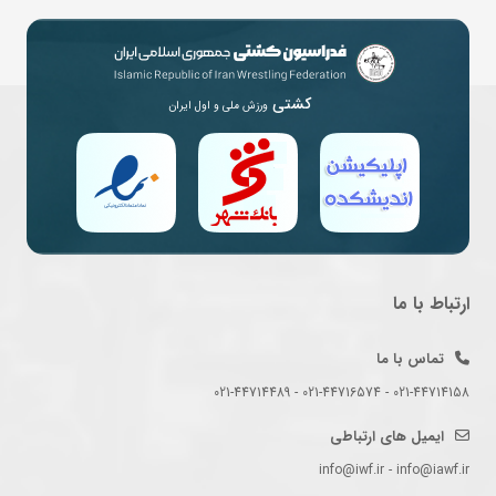
کشتی
ورزش ملی و اول ایران
ارتباط با ما
تماس با ما
021-44714158 - 021-44716574 - 021-44714489
ایمیل های ارتباطی
info@iwf.ir - info@iawf.ir