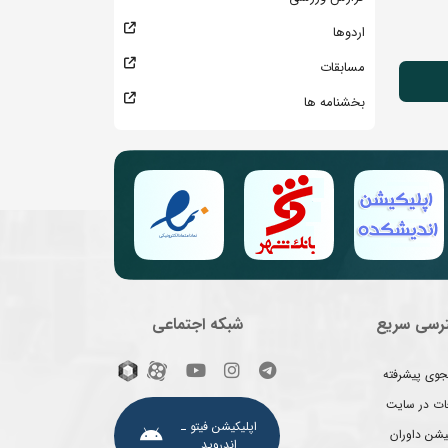
اردوها
مسابقات
بخشنامه ها
رسی سریع
شبکه اجتماعی
وی پیشرفته
غات در سایت
اپلیکیشن فیتو ـ
یشن داوران
اندروید