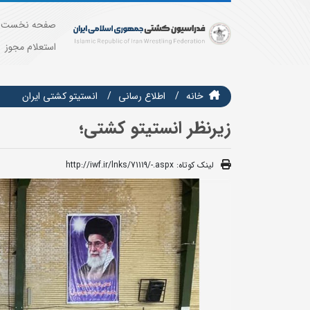
صفحه نخست
استعلام مجوز
خانه
اطلاع رسانی
انستيتو كشتي ايران
زیرنظر انستیتو کشتی؛
لینک کوتاه:
http://iwf.ir/lnks/71119/-.aspx