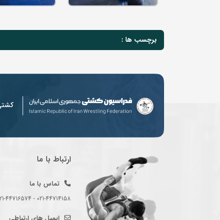
برچسب ها :
کشت
ارتباط با ما
تماس با ما
021-44714158 - 021-44716574 - 021-44714489
ایمیل های ارتباطی