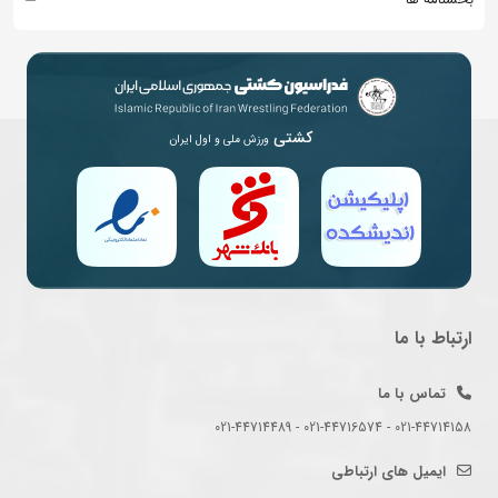
کشتی
ورزش ملی و اول ایران
ارتباط با ما
تماس با ما
021-44714158 - 021-44716574 - 021-44714489
ایمیل های ارتباطی