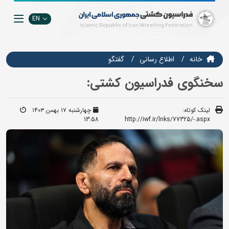
EN
خانه
اطلاع رسانی
گفتگو
سخنگوی فدراسیون کشتی:
لینک کوتاه:
چهارشنبه ۱۷ بهمن ۱۴۰۳
13:58
http://iwf.ir/lnks/77325/-.aspx