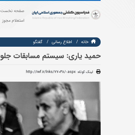
صفحه نخست
استعلام مجوز
خانه
اطلاع رسانی
گفتگو
حمید یاری: سیستم مسابقات جلوی
لینک کوتاه:
http://iwf.ir/lnks/77038/-.aspx