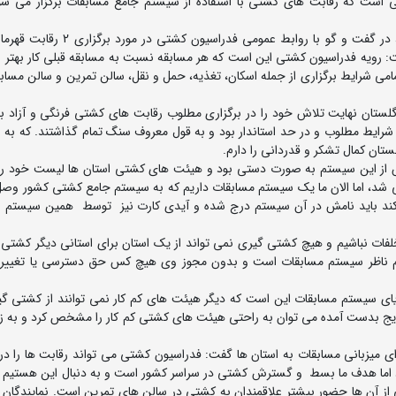
است که رقابت های کشتی با استفاده از سیستم جامع مسابقات برگزار می شو
حمید یاری رئیس سازمان لیگ و مسابقات فدراسیون کشتی، در گفت و گو با روابط عموم
شت: رویه فدراسیون کشتی این است که هر مسابقه نسبت به مسابقه قبلی کار بهتر 
امی شرایط برگزاری از جمله اسکان، تغذیه، حمل و نقل، سالن تمرین و سالن مسابق
تان نهایت تلاش خود را در برگزاری مطلوب رقابت های کشتی فرنگی و آزاد بز
 شرایط مطلوب و در حد استاندار بود و به قول معروف سنگ تمام گذاشتند. که به 
تان کمال تشکر و قدردانی را دارم.
یش از این سیستم به صورت دستی بود و هیئت های کشتی استان ها لیست خود را ا
ی شد، اما الان ما یک سیستم مسابقات داریم که به سیستم جامع کشتی کشور وص
کند باید نامش در آن سیستم درج شده و آیدی کارت نیز توسط همین سیستم 
لفات نباشیم و هیچ کشتی گیری نمی تواند از یک استان برای استانی دیگر کشتی ب
 ناظر سیستم مسابقات است و بدون مجوز وی هیچ کس حق دسترسی یا تغییر د
یای سیستم مسابقات این است که دیگر هیئت های کم کار نمی توانند از کشتی گیر
ه نتایج بدست آمده می توان به راحتی هیئت های کشتی کم کار را مشخص کرد و به 
میزبانی مسابقات به استان ها گفت: فدراسیون کشتی می تواند رقابت ها را در 
ه ببرد اما هدف ما بسط و گسترش کشتی در سراسر کشور است و به دنبال این هستیم 
یکی از آن ها حضور بیشتر علاقمندان به کشتی در سالن های تمرین است. نمایندگان 