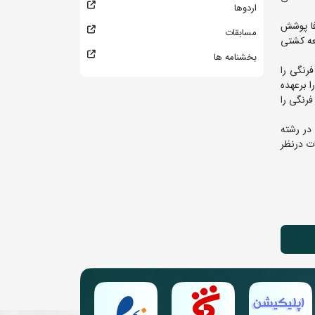
اردوها
فا پوشش
مسابقات
عه کشتی
بخشنامه ها
آزاد و فرنگی را
ا برعهده
فرنگی را
در رشته
ات درنظر