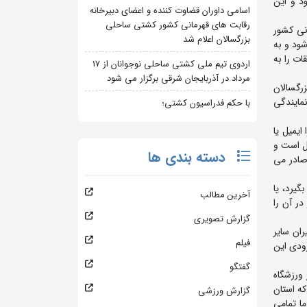
د و این
اسامی داوران قضاوت کننده و اعضای دبیرخانه
رقابت های قهرمانی کشور کشتی ساحلی
ی فدراسیون کشتی در مورد برگزاری 2 رقابت قهرمانی کشور
بزرگسالان اعلام شد
شود و به
ات را به
اردوی تیم ملی کشتی ساحلی نوجوانان از 17
مرداد در آذربایجان شرقی برگزار می شود
رگسالان
نمایندگی
با حکم فدراسیون کشتی؛
یمیل یا
ل است و
دسته بندی ها
صادر می
گیرد، یا
آخرین مطالب
ر آن را
گزارش تصویری
ان سایر
فیلم
زودی این
گفتگو
ورزشگاه
که استان
گزارش ورزشی
ما تمامی