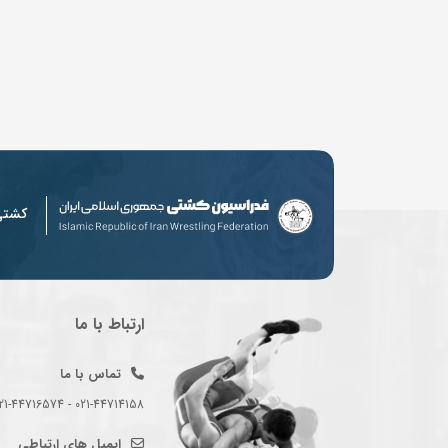
کشت
ارتباط با ما
تماس با ما
021-44714158 - 021-44716574 - 021-44714489
ایمیل های ارتباطی