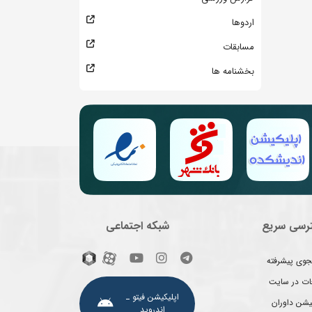
اردوها
مسابقات
بخشنامه ها
رسی سریع
شبکه اجتماعی
وی پیشرفته
غات در سایت
اپلیکیشن فیتو ـ
یشن داوران
اندروید