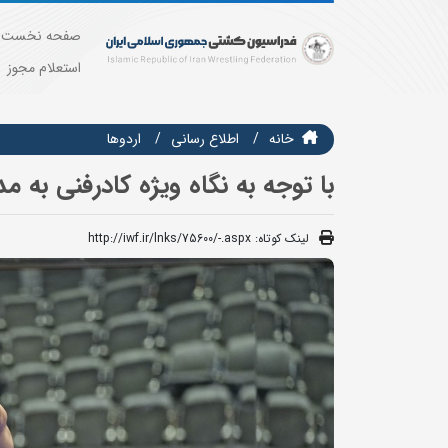
صفحه نخست
استعلام مجوز
خانه
اطلاع رسانی
اردوها
با توجه به نگاه ویژه کادرفنی به م
لینک کوتاه:
http://iwf.ir/lnks/75600/-.aspx