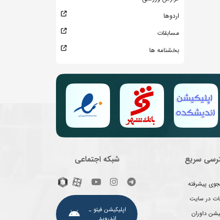
اردوها
مسابقات
بخشنامه ها
رسی سریع
شبکه اجتماعی
وی پیشرفته
غات در سایت
اپلیکیشن فیتو ـ
یشن داوران
اندروید