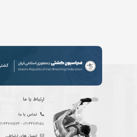
کشت
ارتباط با ما
تماس با ما
021-44714158 - 021-44716574 - 021-44714489
ایمیل های ارتباطی