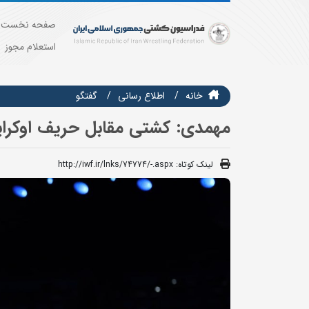
صفحه نخست
استعلام مجوز
خانه
اطلاع رسانی
گفتگو
مهمدی: کشتی مقابل حریف اوکرا
لینک کوتاه:
http://iwf.ir/lnks/74774/-.aspx