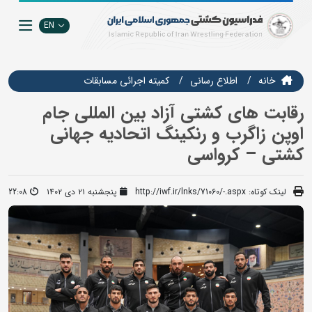
EN
خانه
اطلاع رسانی
كميته اجرائي مسابقات
رقابت های کشتی آزاد بین المللی جام
اوپن زاگرب و رنکینگ اتحادیه جهانی
کشتی – کرواسی
لینک کوتاه:
http://iwf.ir/lnks/71060/-.aspx
پنجشنبه ۲۱ دی ۱۴۰۲
22:08