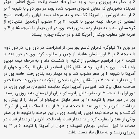
6 بر صفر به پیروزی رسید و به مدال طلا دست یافت. شیخ اعظمی دیگر
نماینده کشورمان که مقابل نخودی مغلوب شده بود، در دور دوم با نتیجه 9 بر
6 از سد لاورنس از آمریکا گذشت و به مرحله نیمه نهایی راه یافت. شیخ
اعظمی در مرحله نیمه نهایی با نتیجه 12 بر 2 مغلوب آوتاندیل کنتچادزه از
گرجستان شد و به دیدار رده بندی رفت. وی در این دیدار با نتیجه 15 بر 4 و
ضربه فنی مغلوب ویک از آمریکا شد و در جایگاه چهارم ایستاد.
در وزن 97 کیلوگرم کامران قاسم پور پس از استراحت در دور اول، در دور دوم
با نتیجه 6 بر 2 آووسایمان هابیلا از چین را مغلوب کرد. وی در دور بعد با
نتیجه 6 بر 1 ابراهیم جیفتجی از ترکیه را شکست داد و به مرحله نیمه نهایی
راه یافت. وی در این مرحله مقابل کایل اسنایدر قهرمان المپیک و جهان از
آمریکا با نتیجه 4 بر صفر مغلوب شد و به دیدار رده بندی رفت. قاسم پور در
این دیدار با نتیجه 3 بر 1 مقابل ارهان یایلاجی از ترکیه به برتری دست یافت و
صاحب مدال برنز شد. امیرعلی آذرپیرا دیگر نماینده کشورمان در این وزن، در
دور اول با نتیجه 5 بر صفر مقابل رادوسلاو باران از لهستان به پیروزری رسید.
وی در دور دوم با نتیجه 10 بر صفر مایکل ماچیاولو از آمریکا را از پیش رو
برداشت. آذرپیرا در دور بعد با نتیجه 8 بر 7 از سد ایساک ترامبل از آمریکا
گذشت و به مرحله نیمه نهایی راه یافت. وی در این مرحله با نتیجه 10 بر صفر
ویکی از هند را مغلوب کرد و به دیدار فینال راه یافت. آذرپیرا در دیدار فینال در
مصاف با کایل اسنایدر قهرمان المپیک و جهان از آمریکا با نتیجه 6 بر 3 به
پیروزی رسید و به مدال طلا دست یافت.