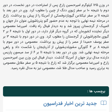
در وزن 125 کیلوگرم امیرحسین زارع پس از استراحت در دور نخست، در دور
دوم با نتیجه 10 بر صفر ژیوی دنگ از چین را مغلوب کرد. وی در دور بعد با
نتیجه 11 بر صفر نیکلاس گیویازدوفسکی از آمریکا را از پیش رو برداشت. زارع
در مرحله نیمه نهایی با توجه به عدم حضور گنو پتریاشویلی عنوان دار جهان و
المپیک از گرجستان پیروز شد و به دیدار فینال راه یافت. امیررضا معصومی
دیگر نماینده کشورمان که در گروه دیگر قرار دارد، در دور اول با نتیجه 6 بر 2
گیوی ماتچراشویلی از گرجستان را مغلوب کرد. وی در دور دوم با نتیجه 3 بر
صفر یوسف حمیدا از مصر را از پیش رو برداشت. معصومی در دور سوم با
نتیجه 8 بر 4 گئورگی مشویلدیشویلی از آذربایجان را شکست داد و راهی
مرحله نیمه نهایی شد. وی در دور بعد با نتیجه 11 بر 6 از سد میسون پاریس
دارنده مدال برنز جهان از آمریکا گذشت. دیدار فینال این وزن بین امیرحسین
زارع و امیررضا معصومی برگزار شد که زارع با نتیجه 5 بر صفر مقابل معصومی
به برتری رسید و صاحب مدال طلا شد، معصومی نیز به مدال نقره رسید.
برچسب ها :
جدید ترین اخبار فدراسیون