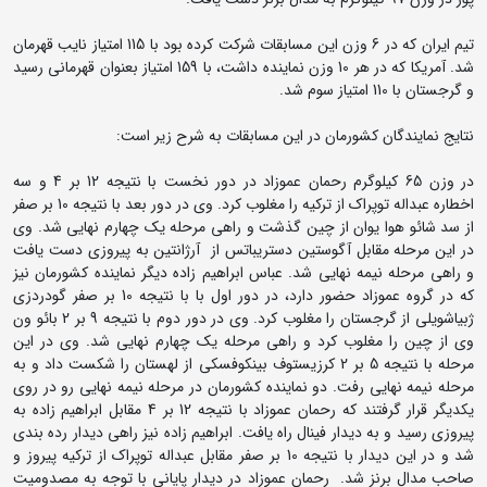
تیم ایران که در 6 وزن این مسابقات شرکت کرده بود با 115 امتیاز نایب قهرمان
شد. آمریکا که در هر 10 وزن نماینده داشت، با 159 امتیاز بعنوان قهرمانی رسید
و گرجستان با 110 امتیاز سوم شد.
نتایج نمایندگان کشورمان در این مسابقات به شرح زیر است:
در وزن 65 کیلوگرم رحمان عموزاد در دور نخست با نتیجه 12 بر 4 و سه
اخطاره عبداله توپراک از ترکیه را مغلوب کرد. وی در دور بعد با نتیجه 10 بر صفر
از سد شائو هوا یوان از چین گذشت و راهی مرحله یک چهارم نهایی شد. وی
در این مرحله مقابل آگوستین دستریباتس از آرژانتین به پیروزی دست یافت
و راهی مرحله نیمه نهایی شد. عباس ابراهیم زاده دیگر نماینده کشورمان نیز
که در گروه عموزاد حضور دارد،‌ در دور اول با با نتیجه 10 بر صفر گودردزی
ژبیاشویلی از گرجستان را مغلوب کرد. وی در دور دوم با نتیجه 9 بر 2 بائو ون
وی از چین را مغلوب کرد و راهی مرحله یک چهارم نهایی شد. وی در این
مرحله با نتیجه 5 بر 2 کرزیستوف بینکوفسکی از لهستان را شکست داد و به
مرحله نیمه نهایی رفت. دو نماینده کشورمان در مرحله نیمه نهایی رو در روی
یکدیگر قرار گرفتند که رحمان عموزاد با نتیجه 12 بر 4 مقابل ابراهیم زاده به
پیروزی رسید و به دیدار فینال راه یافت. ابراهیم زاده نیز راهی دیدار رده بندی
شد و در این دیدار با نتیجه 10 بر صفر مقابل عبداله توپراک از ترکیه پیروز و
صاحب مدال برنز شد. رحمان عموزاد در دیدار پایانی با توجه به مصدومیت