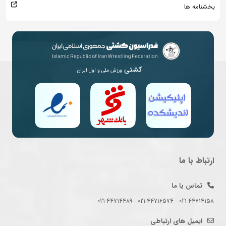
بخشنامه ها
کشتی
ورزش ملی و اول ایران
ارتباط با ما
تماس با ما
021-44714158 - 021-44716574 - 021-44714489
ایمیل های ارتباطی