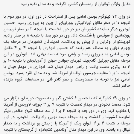
مقابل وازگن توانیان از ارمنستان کشتی نگرفت و به مدال نقره رسید.
در وزن 74 کیلوگرم یونس امامی پس از استراحت در دور اول، در دور دوم با
نتیجه 10 بر صفر مقابل نورلانبیکی وورنیبای از چین به پیروزی رسید. حسین
ابوذری دیگر نماینده کشورمان نیز در دور نخست با نتیجه 11 بر صفر توبیاس
پورتمانین از سوئیس را شکست داد. وی در دور بعد با نتیجه 8 بر صفر وادیم
کوریلنکو از اوکراین را از پیش رو برداشت. نمایندگان کشورمان در مرحله یک
چهارم نهایی به مصاف هم رفتند که حسین ابوذری با نتیجه 4 بر 4 مقابل
یونس امامی به پیروزی رسید و راهی مرحله نیمه نهایی شد. ابوذری در این
مرحله مقابل جبرئیل گادجیف قهرمان جوانان جهان از آذربایجان با نتیجه 10 بر
3 به برتری دست یافت و راهی دیدار فینال شد. ابوذری در دیدار فینال با
نتیجه 10 بر 1 مغلوب جیسون نولف از آمریکا شد و به مدال نقره رسید. یونس
امامی نیز با توجه به مصدومیت و نظر کادر فنی در مسابقات گروه بازنده
حاضر نشد.
در وزن 79 کیلوگرم که با حضور 6 کشتی گیر و به صورت دوره ای برگزار می
شود، محمد نخودی در دیدار نخست با نتیجه 7 بر 3 جوزف لاورنس از آمریکا
را مغلوب کرد. وی در دور بعد با نتیجه 4 بر 1 از سد عبداله شیخ اعظمی دیگر
نماینده کشورمان گذشت و به مرحله نیمه نهایی راه یافت. نخودی در این
مرحله با نتیجه 6 بر 6 ایوان ویک از آمریکا را از پیش رو برداشت و به دیدار
فینال راه یافت. وی در این دیدار مقال آوتاندیل کنتچادزه از گرجستان با نتیجه