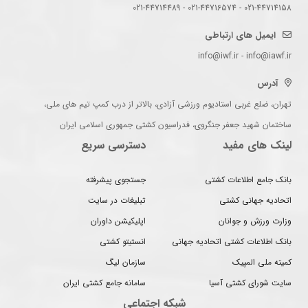
021-44714158 - 021-44716574 - 021-44714489
ایمیل های ارتباطی
info@iwf.ir - info@iawf.ir
آدرس
تهران، ضلع غربی استادیوم ورزشی آزادی، بالاتر از درب کمپ تیم های ملی،
ساختمان شهید جعفر جنگروی، فدراسیون کشتی جمهوری اسلامی ایران
لینک های مفید
دسترسی سریع
بانک جامع اطلاعات کشتی
جستجوی پیشرفته
اتحادیه جهانی کشتی
تبلیغات در سایت
وزارت ورزش و جوانان
اپلیکیشن داوران
بانک اطلاعات کشتی اتحادیه جهانی
انستیتو کشتی
کمیته ملی المپیک
سازمان لیگ
سایت شورای کشتی آسیا
سامانه جامع کشتی ایران
شبکه اجتماعی