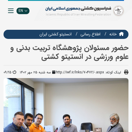
EN
خانه
اطلاع رسانی
انستيتو كشتي ايران
حضور مسئولان پژوهشگاه تربیت بدنی و
علوم ورزشی در انستیتو کشتی
لینک کوتاه:
http://iwf.ir/lnks/70472/-.aspx
سه شنبه ۲۵ مهر ۱۴۰۲
09:25