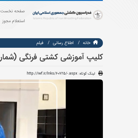
صفحه نخست
استعلام مجوز
خانه
اطلاع رسانی
فيلم
کلیپ آموزشی کشتی فرنگی (شماره 2
لینک کوتاه:
http://iwf.ir/lnks/60725/-.aspx