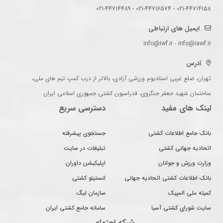
021-44714158 - 021-44716574 - 021-44714489
ایمیل های ارتباطی
info@iwf.ir - info@iawf.ir
آدرس
تهران، ضلع غربی استادیوم ورزشی آزادی، بالاتر از درب کمپ تیم های ملی،
ساختمان شهید جعفر جنگروی، فدراسیون کشتی جمهوری اسلامی ایران
لینک های مفید
دسترسی سریع
بانک جامع اطلاعات کشتی
جستجوی پیشرفته
اتحادیه جهانی کشتی
تبلیغات در سایت
وزارت ورزش و جوانان
اپلیکیشن داوران
بانک اطلاعات کشتی اتحادیه جهانی
انستیتو کشتی
کمیته ملی المپیک
سازمان لیگ
سایت شورای کشتی آسیا
سامانه جامع کشتی ایران
شبکه اجتماعی