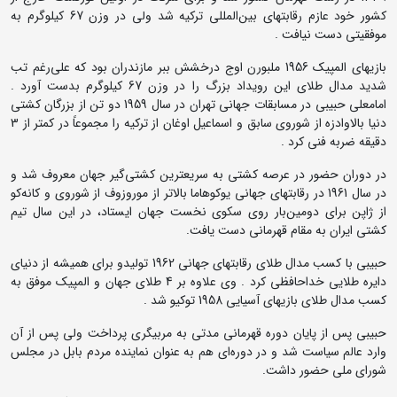
کشور خود عازم رقابتهای بین‌المللی ترکیه شد ولی در وزن 67 کیلوگرم به
موفقیتی دست نیافت .
بازیهای المپیک 1956 ملبورن اوج درخشش ببر مازندران بود که علی‌رغم تب
شدید مدال طلای این رویداد بزرگ را در وزن 67 کیلوگرم بدست آورد .
امامعلی حبیبی در مسابقات جهانی تهران در سال 1959 دو تن از بزرگان کشتی
دنیا بالاوادزه از شوروی سابق و اسماعیل اوغان از ترکیه را مجموعاً در کمتر از 3
دقیقه ضربه فنی کرد .
در دوران حضور در عرصه کشتی به سریعترین کشتی‌گیر جهان معروف شد و
در سال 1961 در رقابتهای جهانی یوکوهاما بالاتر از موروزوف از شوروی و کانه‌کو
از ژاپن برای دومین‌بار روی سکوی نخست جهان ایستاد، در این سال تیم
کشتی ایران به مقام قهرمانی دست یافت.
حبیبی با کسب مدال طلای رقابتهای جهانی 1962 تولیدو برای همیشه از دنیای
دایره طلایی خداحافظی کرد . وی علاوه بر 4 طلای جهان و المپیک موفق به
کسب مدال طلای بازیهای آسیایی 1958 توکیو شد .
حبیبی پس از پایان دوره قهرمانی مدتی به مربیگری پرداخت ولی پس از آن
وارد عالم سیاست شد و در دوره‌ای هم به عنوان نماینده مردم بابل در مجلس
شورای ملی حضور داشت.