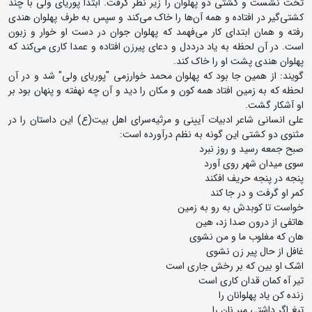
تخت نشست و کشتی دو پهلوان را زیر نظر گرفت. ابتدا پوریای ولی با چند
کشتی‌گیر در افتاده و همه آن‌ها را خاک می‌کند و سپس به طرف پهلوان هندی
رفته و همان ابتدای کار می‌فهمد که پهلوان جوان در دست او خوار و زبون
است. در آن لحظه به یاد درددل و دعای پیرزن افتاده و عمدا کاری می‌کند که
پهلوان هندی پشت او را خاک کند.
گویند: از همین جا بود که پهلوان محمد خوارزمی "پوریای ولی" شد و در آن
لحظه که به زمین افتاد همه کون و مکان را دید و آن چه نهفته و پنهان بود بر
او آشکار گشت.
علی انسانی شاعر ادبیات آیینی و مرثیه‌سرای اهل بیت‌(ع) این داستان را در
مثنوی دو کشتی این گونه به نظم درآورده است:
صبح جمعه رسید و روز نبرد
سوی میدان شهر روی‌ آورد
پنجه در پنجه حریف افکند
کمر او گرفت و در جا کند
خواست تا کوبدش به رو به زمین
هاتفی از درون صدا زد، هین
هان که مغلوب ما و من نشوی
غافل از حال پیر زن نشوی
اشک او بین که بر رخش جاری است
تیر آه کمان قدان کاری است
زنده کن یاد پهلوانان را
تیغ اگر داشتی مبر نان را