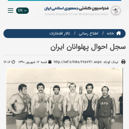
EN
خانه
اطلاع رسانی
تالار افتخارات
سجل احوال پهلوانان ایران
لینک کوتاه:
http://iwf.ir/lnks/26573/-.aspx
شنبه ۱۲ شهریور ۱۳۹۰
12:06