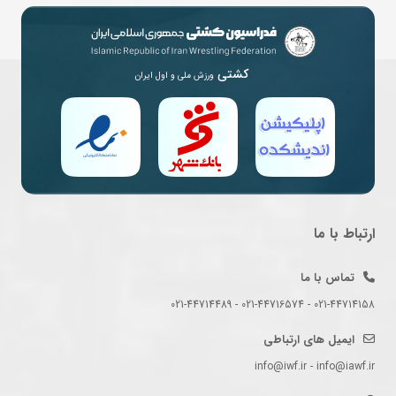
کشتی
ورزش ملی و اول ایران
ارتباط با ما
تماس با ما
021-44714158 - 021-44716574 - 021-44714489
ایمیل های ارتباطی
info@iwf.ir - info@iawf.ir