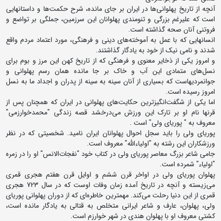
آنچه از تاریخ پهلوانی‌ها در ایران بر جای مانده، شرح حکمت‌ها و داستانهایی
است که علیرغم بزرگی و تنومندی پهلوانان این سرزمین، جملگی بر تواضع و
فروتنی آنان صحه گذاشته است.
انسانهایی که با عمل به آموخته‌های دینی و فرهنگی، مورد اعتماد مردم واقع
شدند و نامی نیک از خود به یادگار گذاشتند.
و امروز یکی از ذخایر معنوی و فرهنگی که از تاریخ کهن این مرز و بوم برای
نسل‌های متمادی این آب و خاک بر جا مانده همان رسم پهلوانی و
جوانمردیهاست که بسیاری از آنان سینه به سینه از پدران و اجداد ما به نسل
امروز رسیده است.
اما یکی از شگفت‌انگیز‌ترین حکایت‌های پهلوانی در ایران که همچنان پس از
قرنها نام او بر تارک این ورزش می‌درخشد قصه زندگی "محمدخوارزمی"
معروف به " پوریای ولی" است .
پوریای ولی را باید سجل احوال پهلوانان ایران نامید. شخصیتی که در نظر
ورزشکاران این رشته به "اولیاءالله" معروف است.
جامی شاعر بزرگ معاصر پوریای ولی در کتاب خود "نفجات‌الانس" او را در زمره
"اولیاء" شمرده است.
پهلوان پوریای ولی در اواخر قرن ششم و اوایل قرن هفتم هجری قمری
می‌زیسته و آنچه در تاریخ آمده زمان وفات اوست که در سال 723 هجری
قمری از این دنیا رحلت می‌کند. مهمترین خاطره‌ای که از دوران پهلوانی پوریای
ولی، پهلوان، عارف و شاعر ایرانی متخلص به قتالی به یادگار مانده است،
کشتی معروف او با پهلوان هندی در شهر خوارزم است.