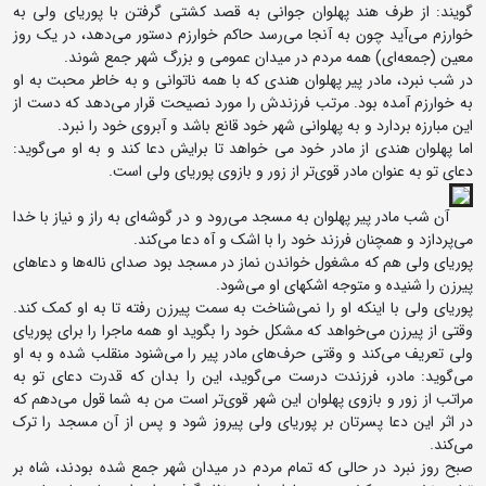
گویند: از طرف هند پهلوان جوانی به قصد کشتی گرفتن با پوریای ولی به
خوارزم می‌آید چون به آنجا می‌رسد حاکم خوارزم دستور می‌دهد، در یک روز
معین (جمعه‌ای) همه مردم در میدان عمومی و بزرگ شهر جمع شوند.
در شب نبرد، مادر پیر پهلوان هندی که با همه ناتوانی و به خاطر محبت به او
به خوارزم آمده بود. مرتب فرزندش را مورد نصیحت قرار می‌دهد که دست از
این مبارزه بردارد و به پهلوانی شهر خود قانع باشد و آبروی خود را نبرد.
اما پهلوان هندی از مادر خود می‌ خواهد تا برایش دعا کند و به او می‌گوید:
دعای تو به عنوان مادر قوی‌تر از زور و بازوی پوریای ولی است.
آن شب مادر پیر پهلوان به مسجد می‌رود و در گوشه‌ای به راز و نیاز با خدا
می‌پردازد و همچنان فرزند خود را با اشک و آه دعا می‌کند.
پوریای ولی هم که مشغول خواندن نماز در مسجد بود صدای ناله‌ها و دعاهای
پیرزن را شنیده و متوجه اشکهای او می‌شود.
پوریای ولی با اینکه او را نمی‌شناخت به سمت پیرزن رفته تا به او کمک کند.
وقتی از پیرزن می‌خواهد که مشکل خود را بگوید او همه ماجرا را برای پوریای
ولی تعریف می‌کند و وقتی حرف‌های مادر پیر را می‌شنود منقلب شده و به او
می‌گوید: مادر، فرزندت درست می‌گوید، این را بدان که قدرت دعای تو به
مراتب از زور و بازوی پهلوان این شهر قوی‌تر است من به شما قول می‌دهم که
در اثر این دعا پسرتان بر پوریای ولی پیروز شود و پس از آن مسجد را ترک
می‌کند.
صبح روز نبرد در حالی که تمام مردم در میدان شهر جمع شده بودند، شاه بر