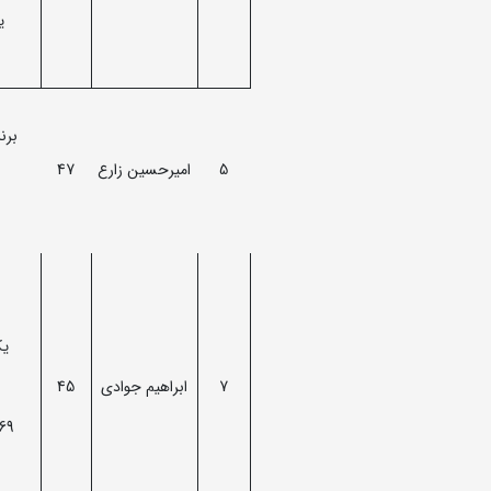
ی
برنز ا
5
امیرحسین زارع
47
یک
7
ابراهیم جوادی
45
، 1971، 1973