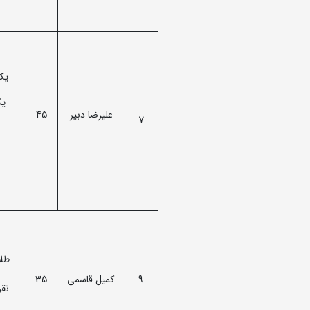
یک 
یک
علیرضا دبیر
45
7
طلا
9
کمیل قاسمی
35
نقره 