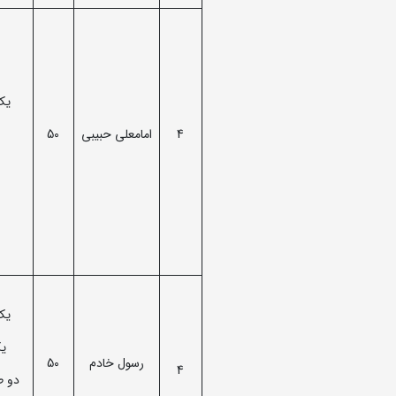
یک 
4
امامعلی حبیبی
50
یک 
یک
رسول خادم
50
4
دو طلای