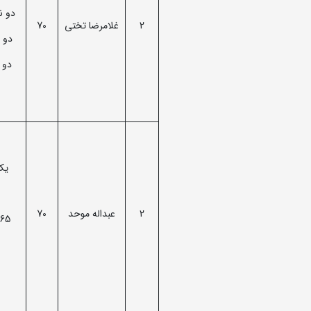
دو نقره
2
غلامرضا تختی
70
دو طلا
دو نقر
یک 
2
عبداله موحد
70