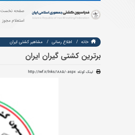
صفحه نخست
استعلام مجوز
خانه
اطلاع رسانی
مشاهير كشتي ايران
برترین کشتی گیران ایران
لینک کوتاه:
http://iwf.ir/lnks/1885/-.aspx