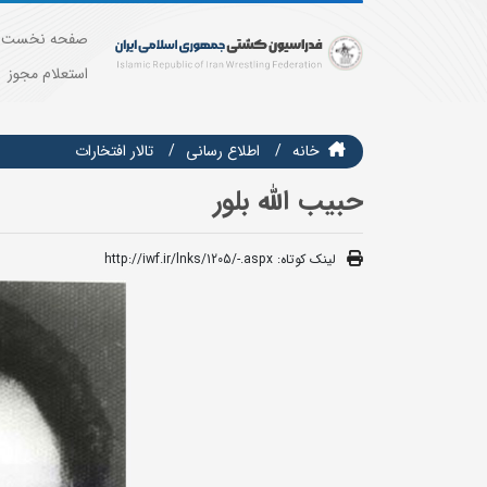
صفحه نخست
استعلام مجوز
خانه
اطلاع رسانی
تالار افتخارات
حبیب الله بلور
لینک کوتاه:
http://iwf.ir/lnks/1205/-.aspx