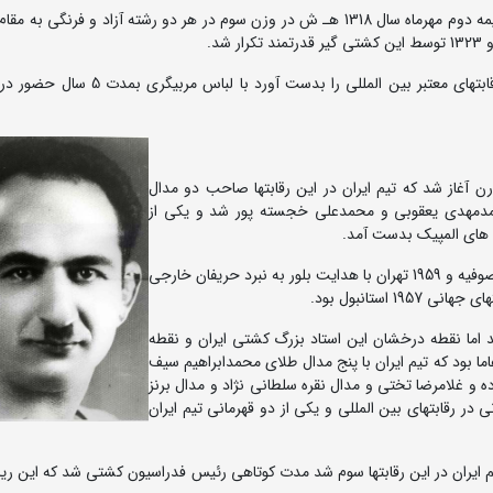
حبیب الله بلور در نخستین دوره رقابتهای قهرمانی کشور در نیمه دوم مهرماه سال 1318 هـ ش در وزن سوم در هر دو رشته آزاد و فرن
استاد بلور که بعنوان کشتی گیر نتوانست تجربه حضور در رقابتهای معتبر بین المللی را بدست
بیگری حبیب الله بلور از رقابتهای المپیک 1956 ملبورن آغاز شد که تیم ایران در این رقابتها صاحب دو مدال
حمدمهدی یعقوبی و محمدعلی خجسته پور شد و یکی از
ت های المپیک بدست آمد.
کشتی گیران ایرانی در رقابتهای جهانی 1957 استانبول ، 1958 صوفیه و 1959 تهران با هدایت بلور به نبرد حریفان خارجی
استانبول بود.
ایت بلور پنجم شد اما نقطه درخشان این استاد بزرگ کشتی ایران و نقطه
وی در لباس سرمربیگری رقابتهای جهانی 1961 یوکوهاما بود که تیم ایران با پنج مدال طلای محمدابراهیم سیف
ه و غلامرضا تختی و مدال نقره سلطانی نژاد و مدال برنز
ر رقابتهای بین المللی و یکی از دو قهرمانی تیم ایران
ای جهانی 1962 تولیدو آمریکا که تیم ایران در این رقابتها سوم شد مدت کوتاهی رئیس فدراسیون کشتی شد که ای