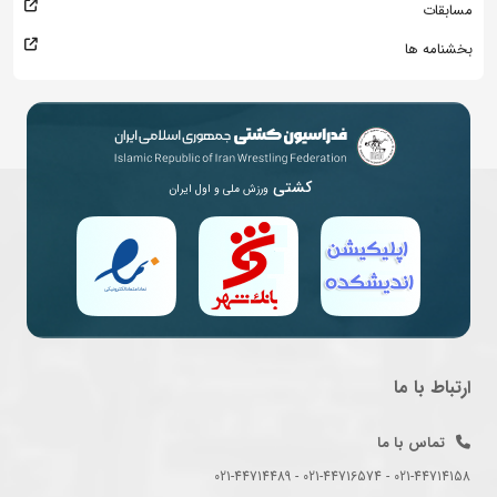
مسابقات
بخشنامه ها
کشتی
ورزش ملی و اول ایران
ارتباط با ما
تماس با ما
021-44714158 - 021-44716574 - 021-44714489