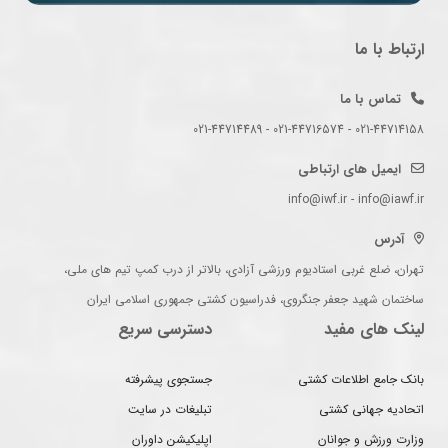
ارتباط با ما
تماس با ما
021-44714158 - 021-44716574 - 021-44714489
ایمیل های ارتباطی
info@iwf.ir - info@iawf.ir
آدرس
تهران، ضلع غربی استادیوم ورزشی آزادی، بالاتر از درب کمپ تیم های ملی،
ساختمان شهید جعفر جنگروی، فدراسیون کشتی جمهوری اسلامی ایران
لینک های مفید
دسترسی سریع
بانک جامع اطلاعات کشتی
جستجوی پیشرفته
اتحادیه جهانی کشتی
تبلیغات در سایت
وزارت ورزش و جوانان
اپلیکیشن داوران