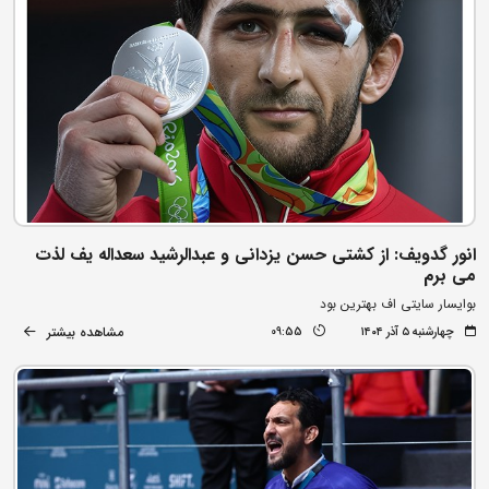
انور گدویف: از کشتی حسن یزدانی و عبدالرشید سعداله یف لذت
می برم
بوایسار سایتی اف بهترین بود
مشاهده بیشتر
چهارشنبه ۵ آذر ۱۴۰۴
09:55