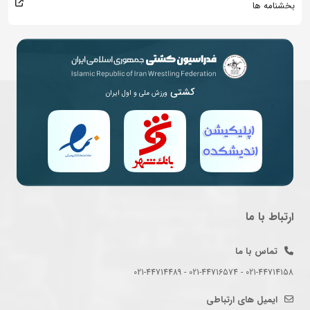
بخشنامه ها
کشتی
ورزش ملی و اول ایران
ارتباط با ما
تماس با ما
021-44714158 - 021-44716574 - 021-44714489
ایمیل های ارتباطی