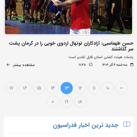
حسن طهماسبی: آزادکاران نونهال اردوی خوبی را در کرمان پشت
سر گذاشتند
زحمات هیئت کشتی استان قابل تقدیر است
مشاهده بیشتر
سه شنبه ۴ آذر ۱۴۰۴
11:38
17
16
15
14
13
12
11
10
<
>
19
18
جدید ترین اخبار فدراسیون