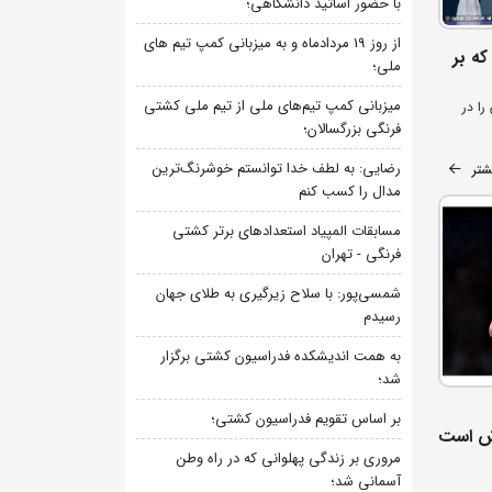
با حضور اساتید دانشگاهی؛
از روز 19 مردادماه و به میزبانی کمپ تیم های
که بر
ملی؛
میزبانی کمپ تیم‌های ملی از تیم ملی کشتی
ا در
فرنگی بزرگسالان؛
رضایی: به لطف خدا توانستم خوشرنگ‌ترین
شتر
مدال را کسب کنم
مسابقات المپیاد استعدادهای برتر کشتی
فرنگی - تهران
شمسی‌پور: با سلاح زیرگیری به طلای جهان
رسیدم
به همت اندیشکده فدراسیون کشتی برگزار
شد؛
بر اساس تقویم فدراسیون کشتی؛
وش است
مروری بر زندگی پهلوانی که در راه وطن
آسمانی شد؛