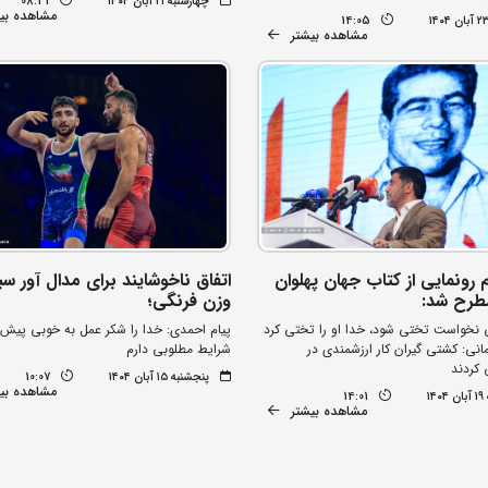
چهارشنبه ۲۱ آبان ۱۴۰۴
08:41
مشاهده بی
14:05
مشاهده بیشتر
 رونمایی از کتاب جهان پهلوان
اتفاق ناخوشایند برای مدال آور س
طرح شد:
وزن فرنگی؛
ی نخواست تختی شود، خدا او را تختی کرد
پیام احمدی: خدا را شکر عمل به خوبی پیش
انی: کشتی گیران کار ارزشمندی در
شرایط مطلوبی دارم
 کردند
پنجشنبه ۱۵ آبان ۱۴۰۴
10:07
مشاهده بی
۱۴
14:01
مشاهده بیشتر