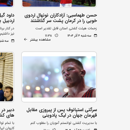
حسن طهماسبی: آزادکاران نونهال اردوی
داود گیل
خوبی را در کرمان پشت سر گذاشتند
اردبیل ب
زحمات هیئت کشتی استان قابل تقدیر است
در کنار بر
نیز داشتیم
سه شنبه ۴ آذر ۱۴۰۴
11:38
مشاهده بیشتر
سه شنبه ۴ آذر 
سرگئی استپانوف پس از پیروزی مقابل
دبیر در 
قهرمان جهان در لیگ پادوبنی
های کشو
با مدیریت کشتی توانستم آمویان را مغلوب کنم
با تمام تو
کاروان ایر