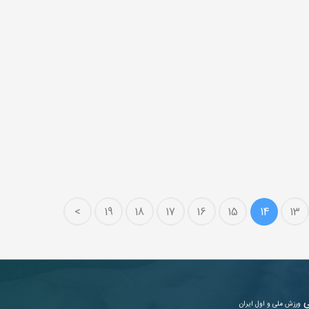
>
19
18
17
16
15
14
13
ی
ورزش ملی و اول ایران