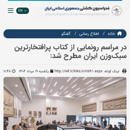
EN
خانه
اطلاع رسانی
گفتگو
در مراسم رونمایی از کتاب پرافتخارترین
سبک‌وزن ایران مطرح شد:
لینک کوتاه:
http://iwf.ir/lnks/81754/-.aspx
یکشنبه ۱۹ مرداد ۱۴۰۴
11:48