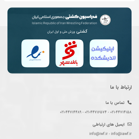
کشتی
ورزش ملی و اول ایران
ارتباط با ما
تماس با ما
021-44714158 - 021-44716574 - 021-44714489
ایمیل های ارتباطی
info@iwf.ir - info@iawf.ir