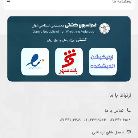
بخشنامه ها
کشتی
ورزش ملی و اول ایران
ارتباط با ما
تماس با ما
021-44714158 - 021-44716574 - 021-44714489
ایمیل های ارتباطی