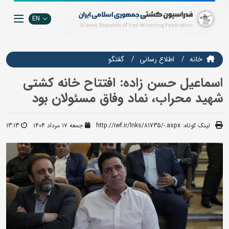
EN
خانه
اطلاع رسانی
گفتگو
اسماعیل حسن زاده: افتتاح خانه کشتی
شهید محراب، نماد وفاق مسئولان بود
لینک کوتاه:
http://iwf.ir/lnks/81735/-.aspx
جمعه ۱۷ مرداد ۱۴۰۴
13:13