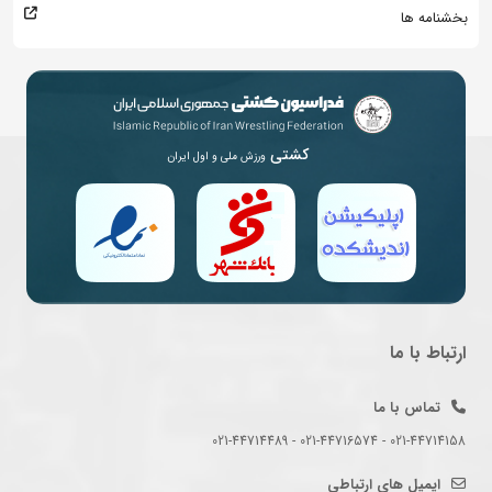
بخشنامه ها
کشتی
ورزش ملی و اول ایران
ارتباط با ما
تماس با ما
021-44714158 - 021-44716574 - 021-44714489
ایمیل های ارتباطی