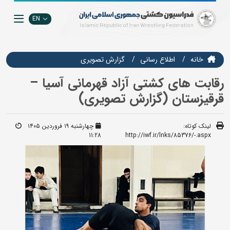
EN
خانه
اطلاع رسانی
گزارش تصويري
رقابت های کشتی آزاد قهرمانی آسیا –
قرقیزستان (گزارش تصویری)
لینک کوتاه:
چهارشنبه ۱۹ فروردین ۱۴۰۵
11:28
http://iwf.ir/lnks/85376/-.aspx