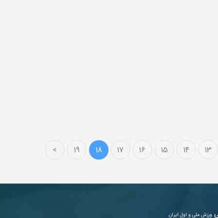
>
19
18
17
16
15
14
13
ی
ورزش ملی و اول ایران