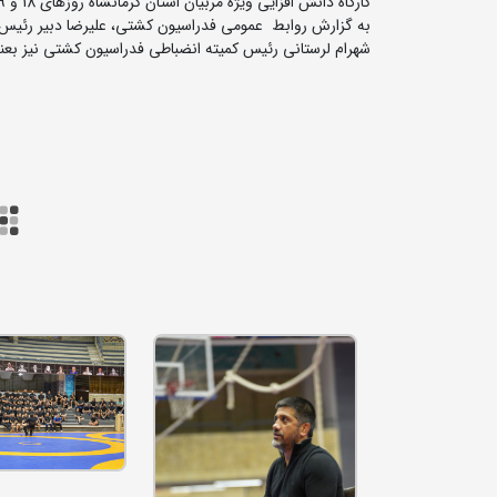
کارگاه دانش افزایی ویژه مربیان استان کرمانشاه روزهای 18 و 19 بهمن ماه در محل کمپ تیم های ملی کشتی شهید حاج قاسم سلیمانی برگزار شد.
به گزارش روابط عمومی فدراسیون کشتی، علیرضا دبیر رئیس فد
شهرام لرستانی رئیس کمیته انضباطی فدراسیون کشتی نیز بعنو