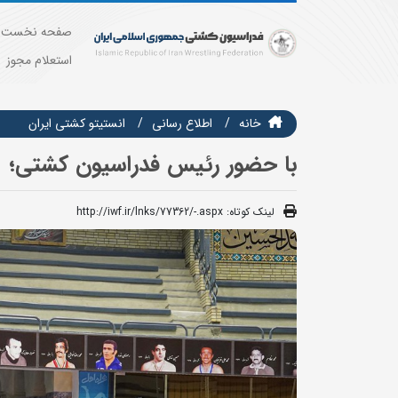
صفحه نخست
استعلام مجوز
خانه
اطلاع رسانی
انستيتو كشتي ايران
با حضور رئیس فدراسیون کشتی؛
لینک کوتاه:
http://iwf.ir/lnks/77362/-.aspx