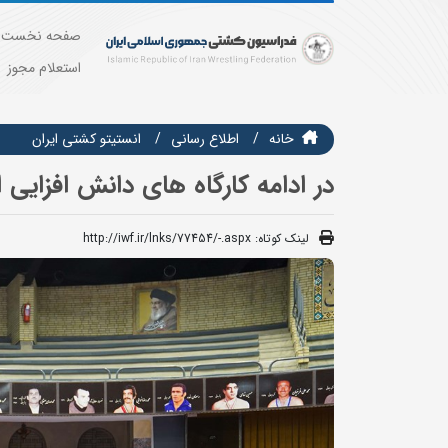
صفحه نخست
استعلام مجوز
خانه
اطلاع رسانی
انستيتو كشتي ايران
در ادامه کارگاه های دانش افزای
لینک کوتاه:
http://iwf.ir/lnks/77454/-.aspx