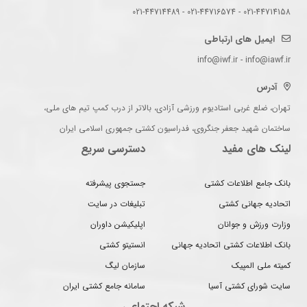
021-44714158 - 021-44716574 - 021-44714489
ایمیل های ارتباطی
info@iwf.ir - info@iawf.ir
آدرس
تهران، ضلع غربی استادیوم ورزشی آزادی، بالاتر از درب کمپ تیم های ملی،
ساختمان شهید جعفر جنگروی، فدراسیون کشتی جمهوری اسلامی ایران
لینک های مفید
دسترسی سریع
بانک جامع اطلاعات کشتی
جستجوی پیشرفته
اتحادیه جهانی کشتی
تبلیغات در سایت
وزارت ورزش و جوانان
اپلیکیشن داوران
بانک اطلاعات کشتی اتحادیه جهانی
انستیتو کشتی
کمیته ملی المپیک
سازمان لیگ
سایت شورای کشتی آسیا
سامانه جامع کشتی ایران
شبکه اجتماعی