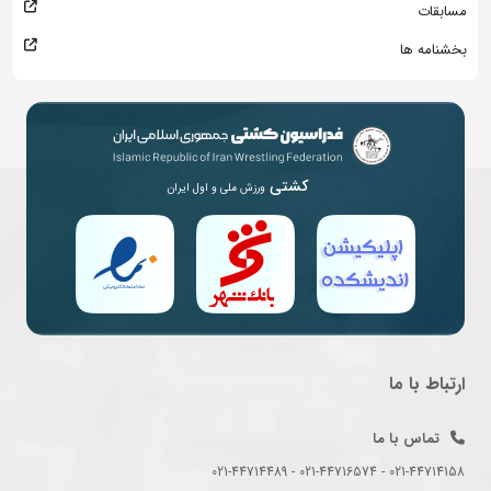
مسابقات
بخشنامه ها
کشتی
ورزش ملی و اول ایران
ارتباط با ما
تماس با ما
021-44714158 - 021-44716574 - 021-44714489