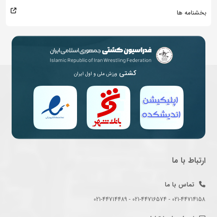
بخشنامه ها
کشتی
ورزش ملی و اول ایران
ارتباط با ما
تماس با ما
021-44714158 - 021-44716574 - 021-44714489