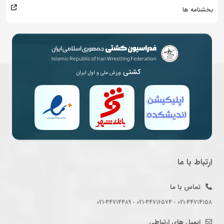
بخشنامه ها
کشتی
ورزش ملی و اول ایران
ارتباط با ما
تماس با ما
021-44714158 - 021-44716574 - 021-44714489
ایمیل های ارتباطی