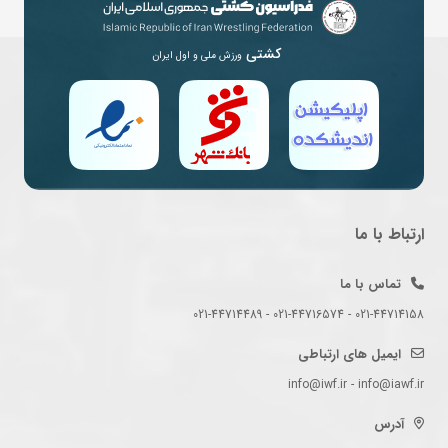
کشتی
ورزش ملی و اول ایران
ارتباط با ما
تماس با ما
021-44714158 - 021-44716574 - 021-44714489
ایمیل های ارتباطی
info@iwf.ir - info@iawf.ir
آدرس