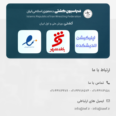
کشتی
ورزش ملی و اول ایران
ارتباط با ما
تماس با ما
021-44714158 - 021-44716574 - 021-44714489
ایمیل های ارتباطی
info@iwf.ir - info@iawf.ir