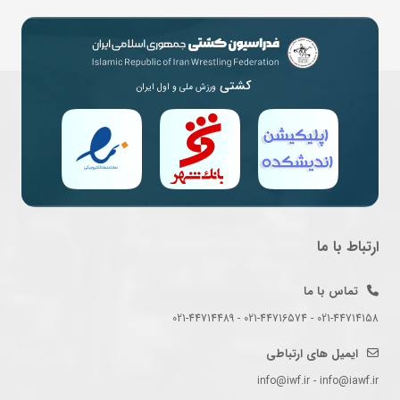
کشتی
ورزش ملی و اول ایران
ارتباط با ما
تماس با ما
021-44714158 - 021-44716574 - 021-44714489
ایمیل های ارتباطی
info@iwf.ir - info@iawf.ir