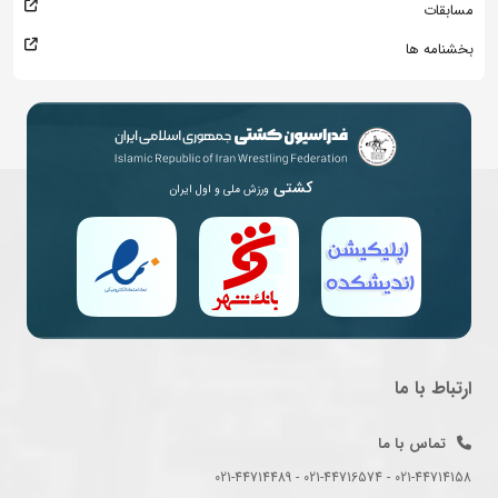
مسابقات
بخشنامه ها
کشتی
ورزش ملی و اول ایران
ارتباط با ما
تماس با ما
021-44714158 - 021-44716574 - 021-44714489