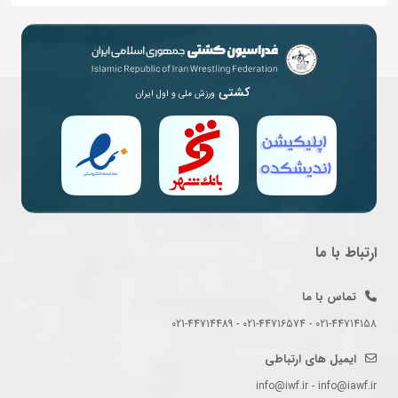
کشتی
ورزش ملی و اول ایران
ارتباط با ما
تماس با ما
021-44714158 - 021-44716574 - 021-44714489
ایمیل های ارتباطی
info@iwf.ir - info@iawf.ir