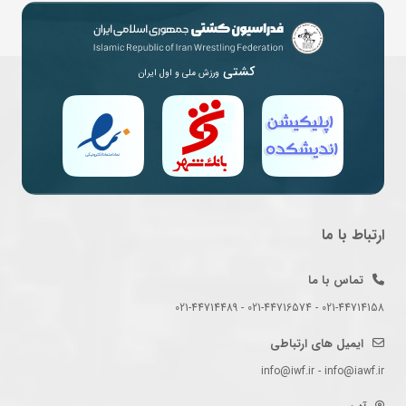
کشتی
ورزش ملی و اول ایران
ارتباط با ما
تماس با ما
021-44714158 - 021-44716574 - 021-44714489
ایمیل های ارتباطی
info@iwf.ir - info@iawf.ir