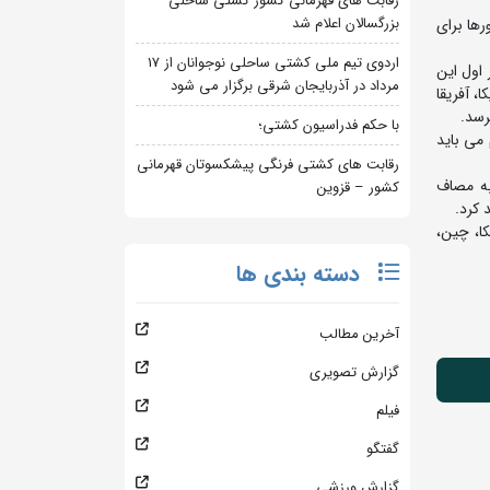
رقابت های قهرمانی کشور کشتی ساحلی
بزرگسالان اعلام شد
 شانس کشورها برای
اردوی تیم ملی کشتی ساحلی نوجوانان از 17
 آزاد، 6 وزن کشتی فرنگی و 6 وزن کشتی زنان، از رقابت هایی جهانی 2023 بلگراد آغاز شد و 5 نفر اول این
مرداد در آذربایجان شرقی برگزار می شود
، آفریقا
با حکم فدراسیون کشتی؛
اند و در کشتی آزاد نیز 5 سهمیه کسب شده و تنها در وزن 57 کیلوگرم می باید
رقابت های کشتی فرنگی پیشکسوتان قهرمانی
اهد شد تا روزهای 22 و 23 اردیبهشت ماه به مصاف
کشور – قزوین
مریکا، چین،
دسته بندی ها
آخرین مطالب
گزارش تصویری
فیلم
گفتگو
گزارش ورزشی