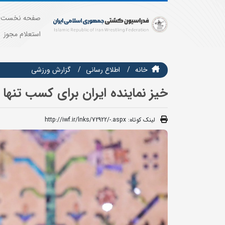
صفحه نخست
استعلام مجوز
خانه
اطلاع رسانی
گزارش ورزشی
خیز نماینده ایران برای کسب تنها
لینک کوتاه:
http://iwf.ir/lnks/72922/-.aspx