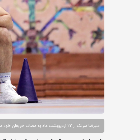
علیرضا سرلک از 22 اردیبهشت ماه به مصاف حریفان خود می رود