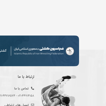
کشت
ارتباط با ما
تماس با ما
021-44714158 - 021-44716574 - 021-44714489
ایمیل های ارتباطی