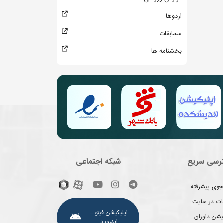
اردوها
مسابقات
بخشنامه ها
رسی سریع
شبکه اجتماعی
وی پیشرفته
غات در سایت
اپلیکیشن فیتو ـ
یشن داوران
اندروید