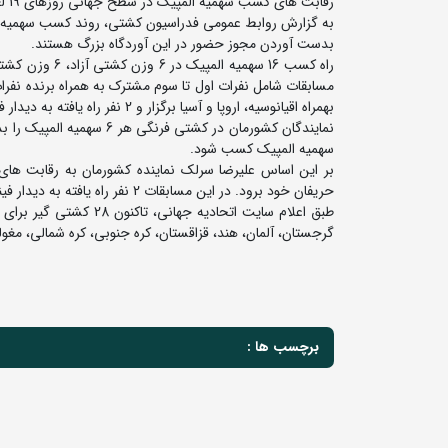
رقابت های کسب سهمیه المپیک در سطح جهانی روزهای 19 لغایت 23 اردیبهشت ماه در شهراستانبول ترکیه برگزار می شود.
بدست آوردن مجوز حضور در این آوردگاه بزرگ هستند.
مسابقات شامل نفرات اول تا سوم مشترک به همراه برنده نفرات
بهمراه اقیانوسیه، اروپا و آسیا برگزار و 2 نفر راه یافته به دیدار فینال جمعا 8 نفر کسب سهمیه کردند تا مجموع نفرات حاضر در هر وزن به عدد 13 برسد.
سهمیه المپیک کسب شود.
حریفان خود برود. در این مسابقات 2 نفر راه یافته به دیدار فینال به همراه برنده نفرات سوم مشترک (جمعا 3 نفر) سهمیه المپیک را کسب خواهند کرد.
طبق اعلام سایت اتحادیه
گرجستان، آلمان، هند، قزاقستان، کره جنوبی، کره شمالی، مغول
برچسب ها :