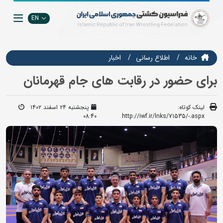
EN
خانه
اطلاع رسانی
اخبار
برای حضور در رقابت های جام قهرمانان
لینک کوتاه:
پنجشنبه ۲۴ اسفند ۱۴۰۲
08:40
http://iwf.ir/lnks/71535/-.aspx