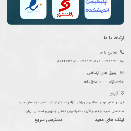
ارتباط با ما
تماس با ما
021-44714158 - 021-44716574 - 021-44714489
ایمیل های ارتباطی
info@iwf.ir - info@iawf.ir
آدرس
تهران، ضلع غربی استادیوم ورزشی آزادی، بالاتر از درب کمپ تیم های ملی،
ساختمان شهید جعفر جنگروی، فدراسیون کشتی جمهوری اسلامی ایران
لینک های مفید
دسترسی سریع