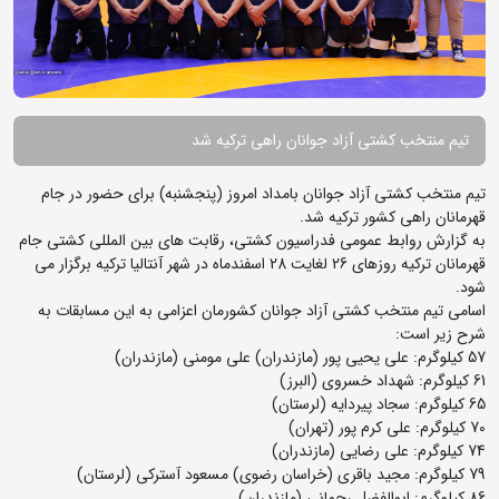
تیم منتخب کشتی آزاد جوانان راهی ترکیه شد
تیم منتخب کشتی آزاد جوانان بامداد امروز (پنجشنبه) برای حضور در جام
قهرمانان راهی کشور ترکیه شد.
به گزارش روابط عمومی فدراسیون کشتی، رقابت های بین المللی کشتی جام
قهرمانان ترکیه روزهای 26 لغایت 28 اسفندماه در شهر آنتالیا ترکیه برگزار می
شود.
اسامی تیم منتخب کشتی آزاد جوانان کشورمان اعزامی به این مسابقات به
شرح زیر است:
57 کیلوگرم: علی یحیی پور (مازندران) علی مومنی (مازندران)
61 کیلوگرم: شهداد خسروی (البرز)
65 کیلوگرم: سجاد پیردایه (لرستان)
70 کیلوگرم: علی کرم پور (تهران)
74 کیلوگرم: علی رضایی (مازندران)
79 کیلوگرم: مجید باقری (خراسان رضوی) مسعود آسترکی (لرستان)
86 کیلوگرم: ابوالفضل رحمانی (مازندران)