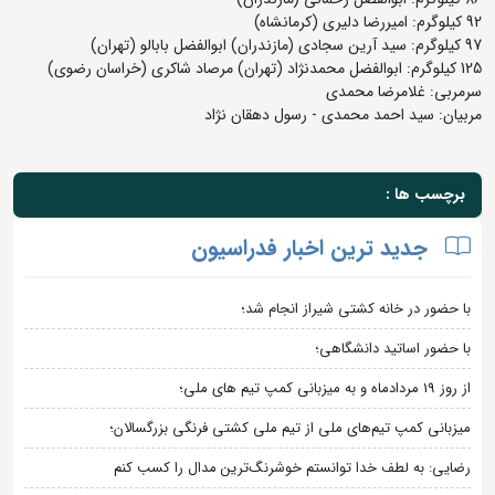
92 کیلوگرم: امیررضا دلیری (کرمانشاه)
97 کیلوگرم: سید آرین سجادی (مازندران) ابوالفضل بابالو (تهران)
125 کیلوگرم: ابوالفضل محمدنژاد (تهران) مرصاد شاکری (خراسان رضوی)
سرمربی: غلامرضا محمدی
مربیان: سید احمد محمدی - رسول دهقان نژاد
برچسب ها :
جدید ترین اخبار فدراسیون
با حضور در خانه کشتی شیراز انجام شد؛
با حضور اساتید دانشگاهی؛
از روز 19 مردادماه و به میزبانی کمپ تیم های ملی؛
میزبانی کمپ تیم‌های ملی از تیم ملی کشتی فرنگی بزرگسالان؛
رضایی: به لطف خدا توانستم خوشرنگ‌ترین مدال را کسب کنم